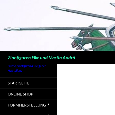
Zum
Inhalt
springen
Suchen
Zinnfiguren Elke und Martin Andrä
Flache Zinnfiguren aus eigener
Herstellung
STARTSEITE
ONLINE SHOP
FORMHERSTELLUNG