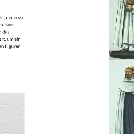
t, der erste
r etwas
h das
ert, um ein
ren Figuren