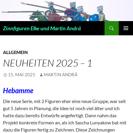
Zum
Inhalt
springen
Suchen
Zinnfiguren Elke und Martin Andrä
PRIMÄR
MENÜ
ALLGEMEIN
NEUHEITEN 2025 – 1
15. MAI 2025
MARTIN ANDRÄ
Hebamme
Die neue Serie, mit 2 Figuren eher eine neue Gruppe, war seit
gut 5 Jahren in Planung, die Idee ist noch viel älter und ich
hatte dazu bereits Entwürfe angefertigt. Dann nahm das
Projekt konkrete Formen an, als ich Sascha Lunyakow bat mit
dazu die Figuren fertig zu Zeichnen. Diese Zeichnungen