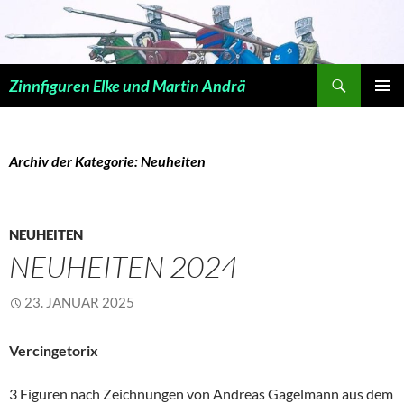
Zum
Inhalt
springen
Suchen
Zinnfiguren Elke und Martin Andrä
PRIMÄR
MENÜ
Archiv der Kategorie: Neuheiten
NEUHEITEN
NEUHEITEN 2024
23. JANUAR 2025
Vercingetorix
3 Figuren nach Zeichnungen von Andreas Gagelmann aus dem